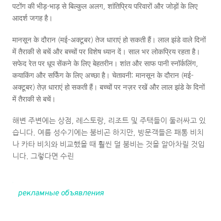
पटोंग की भीड़-भाड़ से बिल्कुल अलग, शांतिप्रिय परिवारों और जोड़ों के लिए 
आदर्श जगह है।
मानसून के दौरान (मई–अक्टूबर) तेज धाराएं हो सकती हैं। लाल झंडे वाले दिनों 
में तैराकी से बचें और बच्चों पर विशेष ध्यान दें। साल भर लोकप्रिय रहता है। 
सफेद रेत पर धूप सेंकने के लिए बेहतरीन। शांत और साफ पानी स्नॉर्कलिंग, 
कयाकिंग और सर्फिंग के लिए अच्छा है। चेतावनी: मानसून के दौरान (मई-
अक्टूबर) तेज़ धाराएं हो सकती हैं। बच्चों पर नज़र रखें और लाल झंडे के दिनों 
में तैराकी से बचें।
해변 주변에는 상점, 레스토랑, 리조트 및 주택들이 둘러싸고 있
습니다. 여름 성수기에는 붐비곤 하지만, 방문객들은 패통 비치
나 카타 비치와 비교했을 때 훨씬 덜 붐비는 것을 알아차릴 것입
니다. 그렇다면 수린
рекламные объявления