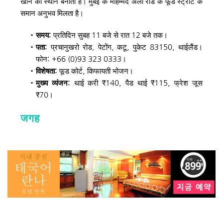
खाने का स्थान बनाती है। मुंबई के मोहम्मद अली रोड के फूड स्ट्रीट के 
समान अनुभव मिलता है।
समय: 
प्रतिदिन सुबह 11 बजे से रात 12 बजे तक। 
पता: 
प्रचानुखरो रोड, पेटोंग, कटू, पुकेट 83150, थाईलैंड। 
फोन: +66 (0)93 323 0333। 
विशेषता: 
फूड कोर्ट, किफायती भोजन। 
मुख्य व्यंजन: 
थाई करी ₹140, पैड थाई ₹115, फ्रेश जूस 
₹70।
जगह