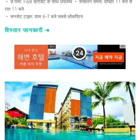
• डे पास: F&B क्रेडिट के साथ उपलब्ध • संचालन समय: दोपहर 11 बजे से 
रात 11 बजे 
• सनसेट टाइम: शाम 6-7 बजे सबसे लोकप्रिय 
विस्तार जानकारी ➜