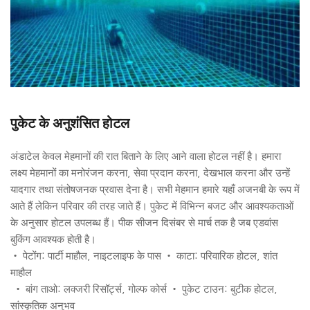
पुकेट के अनुशंसित होटल
अंडाटेल केवल मेहमानों की रात बिताने के लिए आने वाला होटल नहीं है। हमारा 
लक्ष्य मेहमानों का मनोरंजन करना, सेवा प्रदान करना, देखभाल करना और उन्हें 
यादगार तथा संतोषजनक प्रवास देना है। सभी मेहमान हमारे यहाँ अजनबी के रूप में 
आते हैं लेकिन परिवार की तरह जाते हैं। पुकेट में विभिन्न बजट और आवश्यकताओं 
के अनुसार होटल उपलब्ध हैं। पीक सीजन दिसंबर से मार्च तक है जब एडवांस 
बुकिंग आवश्यक होती है।
• पेटोंग: पार्टी माहौल, नाइटलाइफ के पास • काटा: परिवारिक होटल, शांत 
माहौल
 • बांग ताओ: लक्जरी रिसॉर्ट्स, गोल्फ कोर्स • पुकेट टाउन: बुटीक होटल, 
सांस्कृतिक अनुभव 